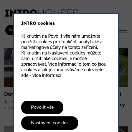
INTRO cookies
CZ
NÁKUP
Kliknutím na Povolit vše nám umožníte
použití cookies pro funkční, analytické a
marketingové účely na tomto zařízení.
Kliknutím na Nastavení cookies můžete
sami určit jaké cookies je možné
zpracovávat. Více informací o tom co jsou
cookies a jak je zpracováváme naleznete
zde -
více informací
Dům TH+
Přírodní bazén small
pool jako součást
Jak vypadá dům široký dva
zahradní architektury
Povolit vše
a půl metru?
Small lake
Nastavení cookies