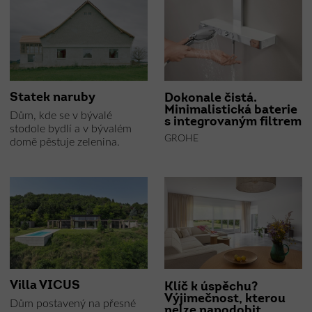
Statek naruby
Dokonale čistá.
Minimalistická baterie
Dům, kde se v bývalé
s integrovaným filtrem
stodole bydlí a v bývalém
GROHE
domě pěstuje zelenina.
Villa VICUS
Klíč k úspěchu?
Výjimečnost, kterou
Dům postavený na přesné
nelze napodobit