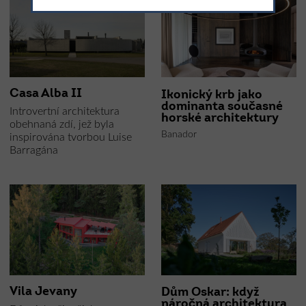
Casa Alba II
Ikonický krb jako
dominanta současné
Introvertní architektura
horské architektury
obehnaná zdí, jež byla
Banador
inspirována tvorbou Luise
Barragána
Vila Jevany
Dům Oskar: když
náročná architektura