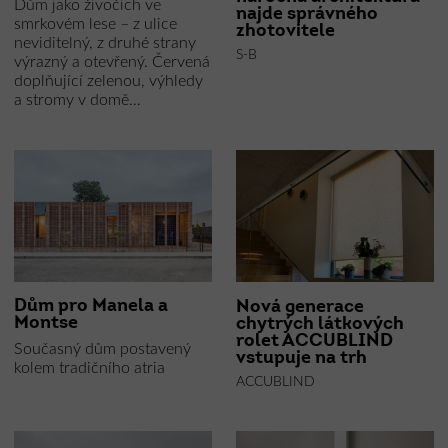
Dům jako živočich ve
najde správného
smrkovém lese – z ulice
zhotovitele
neviditelný, z druhé strany
S-B
výrazný a otevřený. Červená
doplňující zelenou, výhledy
a stromy v domě…
Dům pro Manela a
Nová generace
Montse
chytrých látkových
rolet ACCUBLIND
Současný dům postavený
vstupuje na trh
kolem tradičního atria
ACCUBLIND