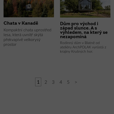
Chata v Kanadě
Dům pro východ i
západ slunce. A s
Kompaktní chata uprostřed
výhledem, na který se
lesa, která uvnitř skýtá
nezapomíná
překvapivě velkorysý
Rodinný dům v Blatně od
prostor
ateliéru ArchPOLAK vyrůstá z
krajiny Krušných hor.
1
2
3
4
5
>