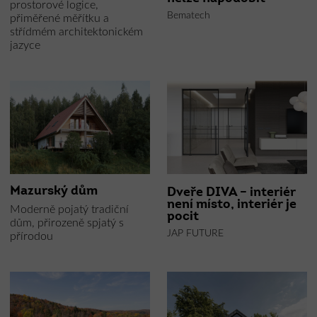
prostorové logice,
Bematech
přiměřené měřítku a
střídmém architektonickém
jazyce
Mazurský dům
Dveře DIVA – interiér
není místo, interiér je
Moderně pojatý tradiční
pocit
dům, přirozeně spjatý s
JAP FUTURE
přírodou