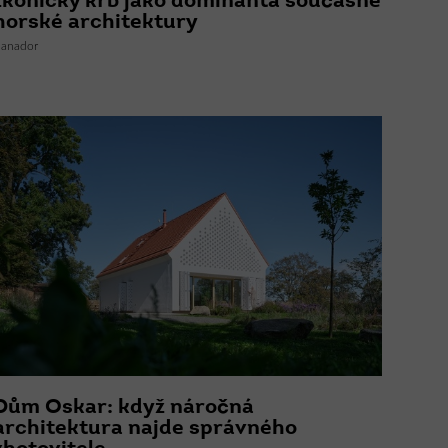
Ikonický krb jako dominanta současné
horské architektury
anador
Dům Oskar: když náročná
architektura najde správného