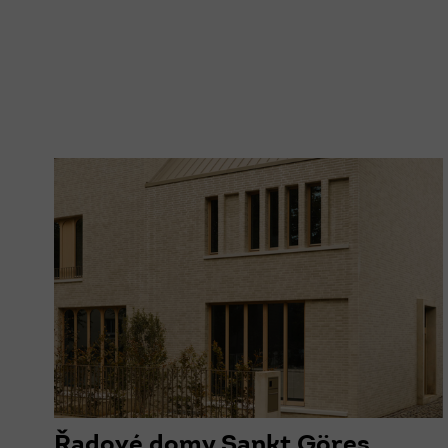
Řadové domy Sankt Göres