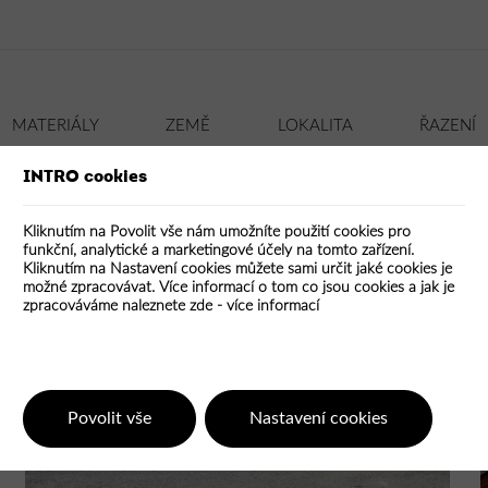
MATERIÁLY
ZEMĚ
LOKALITA
ŘAZENÍ
INTRO cookies
ON
CIHLA
KÁMEN
DLE DATA
ČESKÉ
MĚSTSKÉ
KOV
ZAHRANIČNÍ
SKLO
DLE HODNOCENÍ
VENKOV
PLAST
VŠE
VŠE
TEXTIL
Kliknutím na Povolit vše nám umožníte použití cookies pro
funkční, analytické a marketingové účely na tomto zařízení.
Kliknutím na Nastavení cookies můžete sami určit jaké cookies je
možné zpracovávat. Více informací o tom co jsou cookies a jak je
zpracováváme naleznete zde -
více informací
Povolit vše
Nastavení cookies