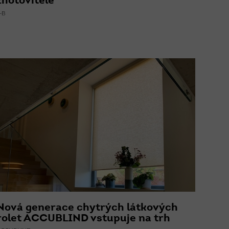
zhotovitele
-B
Nová generace chytrých látkových
rolet ACCUBLIND vstupuje na trh