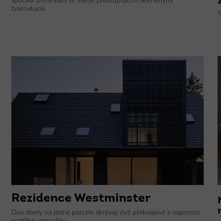
spočívá především ve světle prostupujícím skleněnými
tvarovkami.
S
Rezidence Westminster
Dva domy na jedné parcele skrývají dvě překvapivé a naprosto
rozdílné atmosféry.