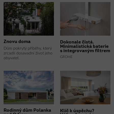
Znovu doma
Dokonale čistá.
Minimalistická baterie
Dům pokrytý příběhy, který
s integrovaným filtrem
zrcadlí dosavadní život jeho
GROHE
obyvatel.
Rodinný dům Polanka
Klíč k úspěchu?