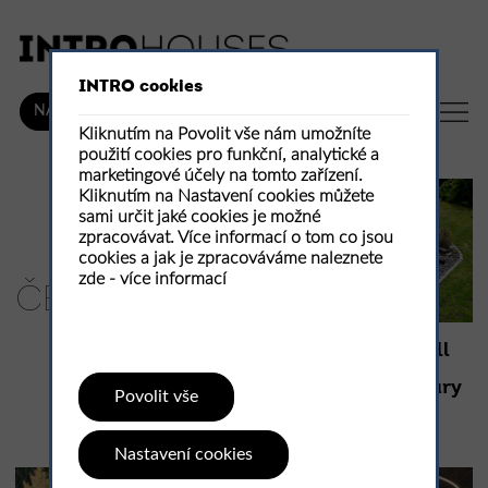
INTRO cookies
CZ
NÁKUP
Kliknutím na Povolit vše nám umožníte
použití cookies pro funkční, analytické a
marketingové účely na tomto zařízení.
Kliknutím na Nastavení cookies můžete
sami určit jaké cookies je možné
zpracovávat. Více informací o tom co jsou
cookies a jak je zpracováváme naleznete
zde -
více informací
ČESKÉ
Přírodní bazén small
pool jako součást
zahradní architektury
Povolit vše
Small lake
Nastavení cookies