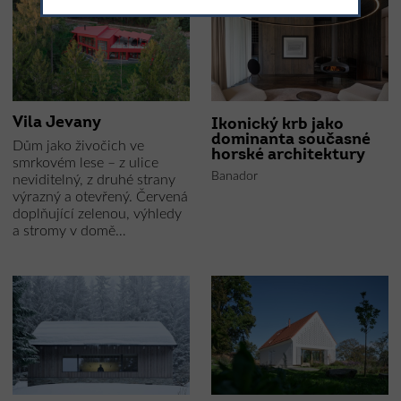
Vila Jevany
Ikonický krb jako
dominanta současné
Dům jako živočich ve
horské architektury
smrkovém lese – z ulice
Banador
neviditelný, z druhé strany
výrazný a otevřený. Červená
doplňující zelenou, výhledy
a stromy v domě…