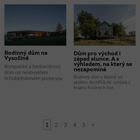
Rodinný dům na
Dům pro východ i
Vysočině
západ slunce. A s
výhledem, na který se
Kompaktní a bezbariérový
nezapomíná
dům na neobvyklém
Rodinný dům v Blatně od
lichoběžníkovém půdorysu
ateliéru ArchPOLAK vyrůstá z
krajiny Krušných hor.
1
2
3
4
5
>