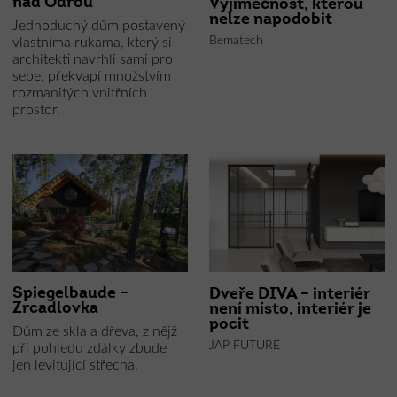
nad Odrou
Výjimečnost, kterou
nelze napodobit
Jednoduchý dům postavený
Bematech
vlastníma rukama, který si
architekti navrhli sami pro
sebe, překvapí množstvím
rozmanitých vnitřních
prostor.
Spiegelbaude –
Dveře DIVA – interiér
Zrcadlovka
není místo, interiér je
pocit
Dům ze skla a dřeva, z nějž
JAP FUTURE
při pohledu zdálky zbude
jen levitující střecha.