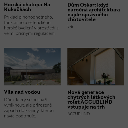
Horská chalupa Na
Dům Oskar: když
Kukačkách
náročná architektura
najde správného
Příklad plnohodnotného,
zhotovitele
funkčního a estetického
S-B
horské bydlení v prostředí s
velmi přísnými regulacemi
Vila nad vodou
Nová generace
chytrých látkových
Dům, který se nesnaží
rolet ACCUBLIND
vyniknout, ale přirozeně
vstupuje na trh
zapadá do krajiny, kterou
ACCUBLIND
navíc podtrhuje.