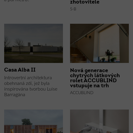
zhotovitele
S-B
Casa Alba II
Nová generace
chytrých látkových
Introvertní architektura
rolet ACCUBLIND
obehnaná zdí, jež byla
vstupuje na trh
inspirována tvorbou Luise
ACCUBLIND
Barragána