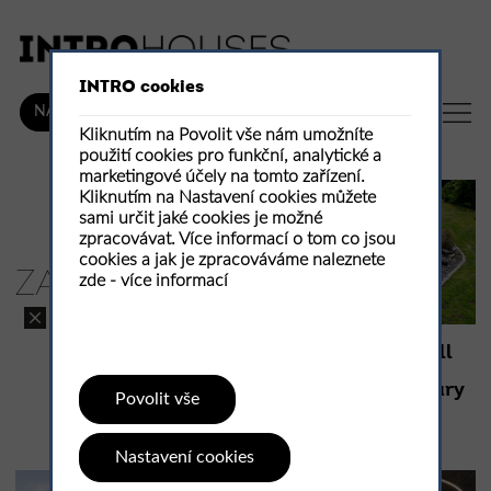
INTRO cookies
CZ
NÁKUP
Kliknutím na Povolit vše nám umožníte
použití cookies pro funkční, analytické a
marketingové účely na tomto zařízení.
Kliknutím na Nastavení cookies můžete
sami určit jaké cookies je možné
zpracovávat. Více informací o tom co jsou
cookies a jak je zpracováváme naleznete
ZAHRANIČNÍ
zde -
více informací
Přírodní bazén small
pool jako součást
zahradní architektury
Povolit vše
Small lake
Nastavení cookies