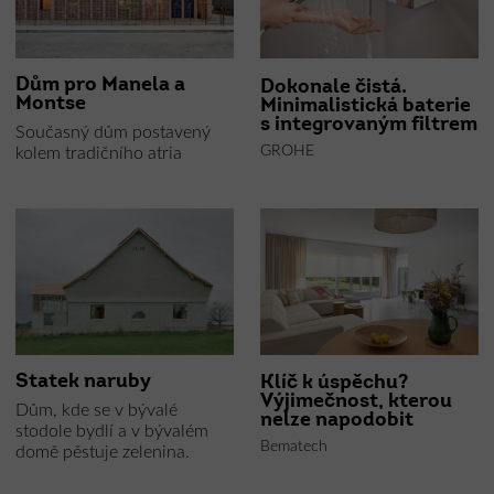
Dům pro Manela a
Dokonale čistá.
Montse
Minimalistická baterie
s integrovaným filtrem
Současný dům postavený
GROHE
kolem tradičního atria
Statek naruby
Klíč k úspěchu?
Výjimečnost, kterou
Dům, kde se v bývalé
nelze napodobit
stodole bydlí a v bývalém
Bematech
domě pěstuje zelenina.