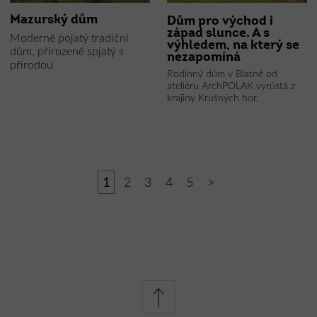
Mazurský dům
Dům pro východ i
západ slunce. A s
Moderně pojatý tradiční
výhledem, na který se
dům, přirozeně spjatý s
nezapomíná
přírodou
Rodinný dům v Blatně od
ateliéru ArchPOLAK vyrůstá z
krajiny Krušných hor.
1
2
3
4
5
>