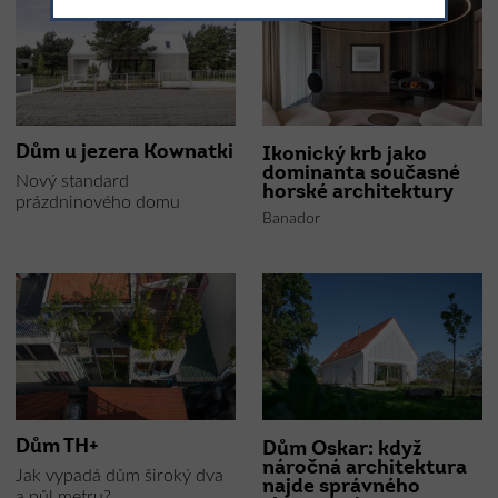
Dům u jezera Kownatki
Ikonický krb jako
dominanta současné
Nový standard
horské architektury
prázdninového domu
Banador
Dům TH+
Dům Oskar: když
náročná architektura
Jak vypadá dům široký dva
najde správného
a půl metru?