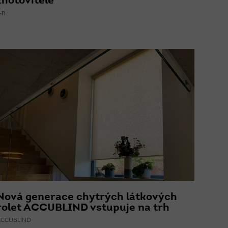
zhotovitele
-B
Nová generace chytrých látkových
rolet ACCUBLIND vstupuje na trh
ACCUBLIND