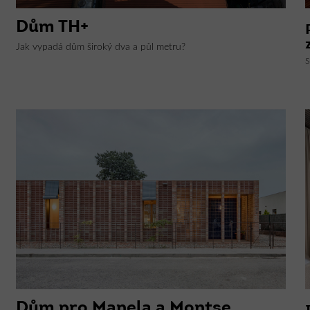
Dům TH+
Jak vypadá dům široký dva a půl metru?
S
Dům pro Manela a Montse