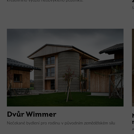
kreativního využití neobvyklého pozemku.
S
Dvůr Wimmer
Nečekané bydlení pro rodinu v původním zemědělském silu