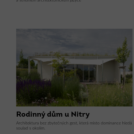
a střídmém architektonickém jazyce
Rodinný dům u Nitry
Architektura bez zbytečných gest, která místo dominance hledá
soulad s okolím.