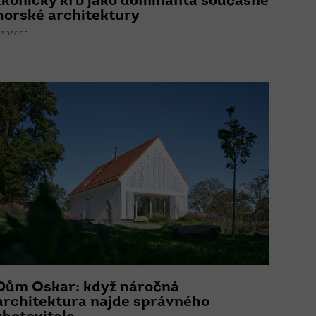
Ikonický krb jako dominanta současné
horské architektury
anador
Dům Oskar: když náročná
architektura najde správného