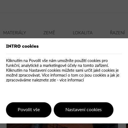
MATERIÁLY
ZEMĚ
LOKALITA
ŘAZENÍ
INTRO cookies
ON
CIHLA
KÁMEN
DLE DATA
ČESKÉ
MĚSTSKÉ
KOV
ZAHRANIČNÍ
SKLO
DLE HODNOCENÍ
VENKOV
PLAST
VŠE
VŠE
TEXTIL
Kliknutím na Povolit vše nám umožníte použití cookies pro
funkční, analytické a marketingové účely na tomto zařízení.
Kliknutím na Nastavení cookies můžete sami určit jaké cookies je
možné zpracovávat. Více informací o tom co jsou cookies a jak je
zpracováváme naleznete zde -
více informací
Povolit vše
Nastavení cookies