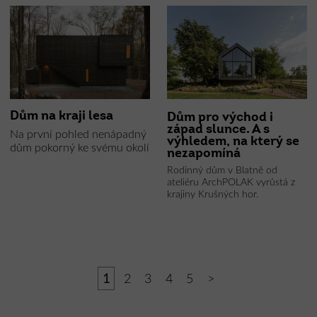
Dům na kraji lesa
Dům pro východ i
západ slunce. A s
Na první pohled nenápadný
výhledem, na který se
dům pokorný ke svému okolí
nezapomíná
Rodinný dům v Blatně od
ateliéru ArchPOLAK vyrůstá z
krajiny Krušných hor.
1
2
3
4
5
>