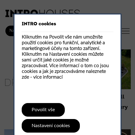
INTRO cookies
CZ
NÁKUP
Kliknutím na Povolit vše nám umožníte
použití cookies pro funkční, analytické a
marketingové účely na tomto zařízení.
Kliknutím na Nastavení cookies můžete
sami určit jaké cookies je možné
zpracovávat. Více informací o tom co jsou
cookies a jak je zpracováváme naleznete
zde -
více informací
DŘEVO
Přírodní bazén small
pool jako součást
zahradní architektury
Povolit vše
Small lake
Nastavení cookies