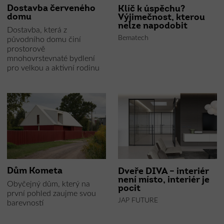
Dostavba červeného
Klíč k úspěchu?
domu
Výjimečnost, kterou
nelze napodobit
Dostavba, která z
Bematech
původního domu činí
prostorově
mnohovrstevnaté bydlení
pro velkou a aktivní rodinu
Dům Kometa
Dveře DIVA – interiér
není místo, interiér je
Obyčejný dům, který na
pocit
první pohled zaujme svou
JAP FUTURE
barevností