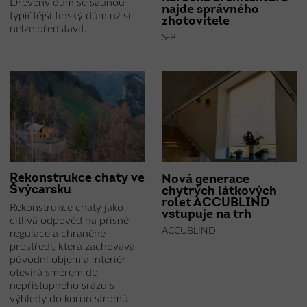
Dřevěný dům se saunou –
najde správného
typičtější finský dům už si
zhotovitele
nelze představit.
S-B
Rekonstrukce chaty ve
Nová generace
Švýcarsku
chytrých látkových
rolet ACCUBLIND
Rekonstrukce chaty jako
vstupuje na trh
citlivá odpověď na přísné
ACCUBLIND
regulace a chráněné
prostředí, která zachovává
původní objem a interiér
otevírá směrem do
nepřístupného srázu s
výhledy do korun stromů