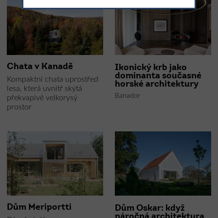
Chata v Kanadě
Ikonický krb jako
dominanta současné
Kompaktní chata uprostřed
horské architektury
lesa, která uvnitř skýtá
Banador
překvapivě velkorysý
prostor
Dům Meriportti
Dům Oskar: když
náročná architektura