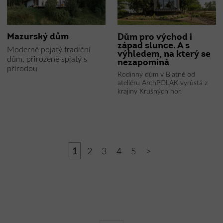
Mazurský dům
Dům pro východ i
západ slunce. A s
Moderně pojatý tradiční
výhledem, na který se
dům, přirozeně spjatý s
nezapomíná
přírodou
Rodinný dům v Blatně od
ateliéru ArchPOLAK vyrůstá z
krajiny Krušných hor.
1
2
3
4
5
>