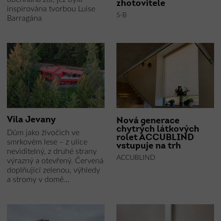
zhotovitele
inspirována tvorbou Luise
S-B
Barragána
Vila Jevany
Nová generace
chytrých látkových
Dům jako živočich ve
rolet ACCUBLIND
smrkovém lese – z ulice
vstupuje na trh
neviditelný, z druhé strany
ACCUBLIND
výrazný a otevřený. Červená
doplňující zelenou, výhledy
a stromy v domě…