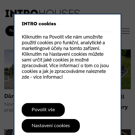
INTRO cookies
CZ
NÁKUP
Kliknutím na Povolit vše nám umožníte
použití cookies pro funkční, analytické a
marketingové účely na tomto zařízení.
Kliknutím na Nastavení cookies můžete
sami určit jaké cookies je možné
zpracovávat. Více informací o tom co jsou
cookies a jak je zpracováváme naleznete
zde -
více informací
Dům u jezera Kownatki
Přírodní bazén small
pool jako součást
Nový standard
zahradní architektury
Povolit vše
prázdninového domu
Small lake
Nastavení cookies