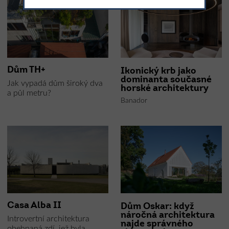
Dům TH+
Ikonický krb jako
dominanta současné
Jak vypadá dům široký dva
horské architektury
a půl metru?
Banador
Casa Alba II
Dům Oskar: když
náročná architektura
Introvertní architektura
najde správného
obehnaná zdí, jež byla