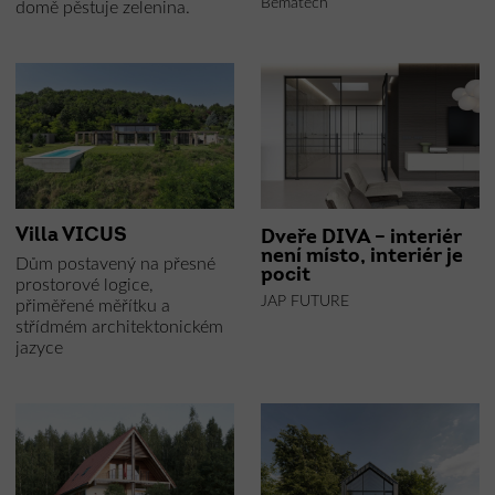
Bematech
domě pěstuje zelenina.
Villa VICUS
Dveře DIVA – interiér
není místo, interiér je
Dům postavený na přesné
pocit
prostorové logice,
JAP FUTURE
přiměřené měřítku a
střídmém architektonickém
jazyce