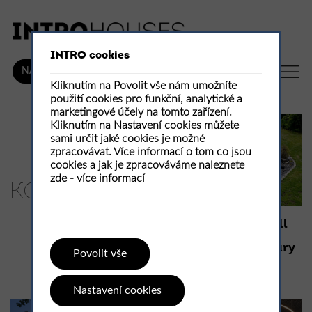
INTRO cookies
CZ
NÁKUP
Kliknutím na Povolit vše nám umožníte
použití cookies pro funkční, analytické a
marketingové účely na tomto zařízení.
Kliknutím na Nastavení cookies můžete
sami určit jaké cookies je možné
zpracovávat. Více informací o tom co jsou
cookies a jak je zpracováváme naleznete
zde -
více informací
KOV
Přírodní bazén small
pool jako součást
zahradní architektury
Povolit vše
Small lake
Nastavení cookies