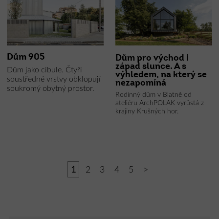
Dům 905
Dům pro východ i
západ slunce. A s
Dům jako cibule. Čtyři
výhledem, na který se
soustředné vrstvy obklopují
nezapomíná
soukromý obytný prostor.
Rodinný dům v Blatně od
ateliéru ArchPOLAK vyrůstá z
krajiny Krušných hor.
1
2
3
4
5
>