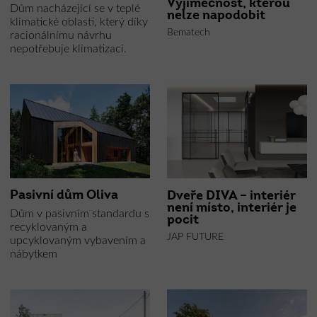
Výjimečnost, kterou
Dům nacházející se v teplé
nelze napodobit
klimatické oblasti, který díky
Bematech
racionálnímu návrhu
nepotřebuje klimatizaci.
Pasivní dům Oliva
Dveře DIVA – interiér
není místo, interiér je
Dům v pasivním standardu s
pocit
recyklovaným a
JAP FUTURE
upcyklovaným vybavením a
nábytkem