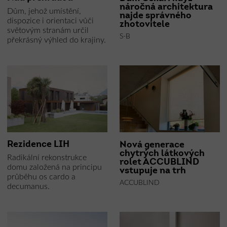
náročná architektura
Dům, jehož umístění,
najde správného
dispozice i orientaci vůči
zhotovitele
světovým stranám určil
S-B
překrásný výhled do krajiny.
Rezidence LIH
Nová generace
chytrých látkových
Radikální rekonstrukce
rolet ACCUBLIND
domu založená na principu
vstupuje na trh
průběhu os cardo a
ACCUBLIND
decumanus.