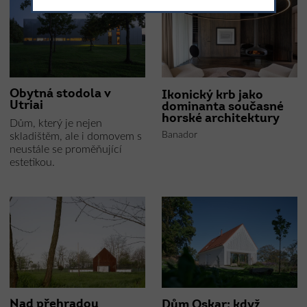
Obytná stodola v
Ikonický krb jako
Utriai
dominanta současné
horské architektury
Dům, který je nejen
Banador
skladištěm, ale i domovem s
neustále se proměňující
estetikou.
Nad přehradou
Dům Oskar: když