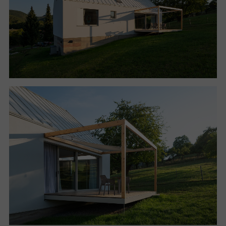
vším, což mu připomínal střet s finanční realitou, ale
může být dobrý v tom, čím je. Zdrženlivost ve
velikosti domu prospěla kvalitě provedení,
materiálové bohatosti a pravdivosti. Dům se vyhýbá
imitacím, dřevo je dřevo, hlína je hlína.
Dobrodružstvím byl vlastnoručně realizovaný sokl z
dusané hlíny. A proč že je tam jeden červený pás? I to
je součást příběhu a tvorby pravdivých materiálů. Ne
všechno se podaří přesně tak, jak bylo zamýšleno, ale
dle architektových slov je autenticita víc než
„dokonalý fake“. Tloušťka vrstvení i množství
přidaného železitého pigmentu se zde zcela nezdařily,
u dalších segmentů tedy již nebyl použit.
Stavba je koncipována jako obousměrný stěnový
systém. Obvodovým nosným materiálem jsou