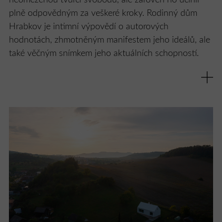
plně odpovědným za veškeré kroky. Rodinný dům
Hrabkov je intimní výpovědí o autorových
hodnotách, zhmotněným manifestem jeho ideálů, ale
také věčným snímkem jeho aktuálních schopností.
Příběh domu začal nečekaným objevem pozemku, při
němž bylo v momentě všechno jasné. Po nemalém
úsilí se architektovi podařilo přeměnit jeho potenciál
ve splněný sen o romantickém venkovu, kozách a
krávách pasoucích se na horizontech za okny, klidu a
přírodě na dosah.
Určujícím faktorem návrhu, který neusiloval o to,
místo tvořit, ale jen dotvořit a nezkazit, byly
neokoukané výhledy a zdejší genius loci. Dům tak
vznikl podle místa a pro místo. Okolní krajinu přijímá