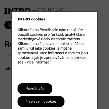
INTRO cookies
CZ
NÁKUP
Kliknutím na Povolit vše nám umožníte
použití cookies pro funkční, analytické a
marketingové účely na tomto zařízení.
Rodinný dům Hrabkov
Kliknutím na Nastavení cookies můžete
sami určit jaké cookies je možné
zpracovávat. Více informací o tom co jsou
Lukáš Ildža architekti
cookies a jak je zpracováváme naleznete
zde -
více informací
lukasildza.sk
100 %
Povolit vše
1
hodnocení
Nastavení cookies