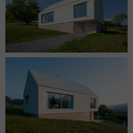
Kompaktnost se díky sjednocení střechy a fasád
stává jednolitostí. Pozitivním důsledkem
kompaktnosti je i příznivá tepelnětechnická stránka.
Hledání úhledné konfigurace prostoru probíhalo
současně s precizním návrhem interiéru, který je
integrální součástí domu. Všechno má své místo,
flexibilita nebyla prioritou. Minimalistický a funkční
design vstřebal hravosti jako kočičí prolézačku
ukrytou v knihovně nebo toaletu skrytou pod
schody, schodišťovou skříň v dětském pokoji či
pracovní místo v podkroví s průhledem do obývacího
pokoje. Cílem bylo maximálně využít obestavěný
objem a eliminovat nedefinované, bezúčelové plochy.
Dům poskytuje několik různých charakterů prostoru.