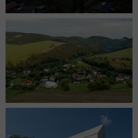
jako své malířské plátno, výhledy si osvojuje jako
součást vnitřního prostoru a neustále se měnící
„dekor“.
Stavba respektuje plynulý průběh zeleného „koberce“
země. Dobrovolně se podvoluje terénu, nikoli naopak.
Jasně artikulovaná archetypální hmota domu – s
vyváženou kompozicí v souhře s propracovanými
detaily – je usazena je ve svažitém terénu a položena
na nedobytném soklu z dusané hlíny (CSRE – cement
stabilized rammed earth). Podélný půdorys domu a
sedlová střecha typického sklonu jsou znaky
adaptované z venkovského kontextu, prošly však
filtrem doby. Strohý architektonický výraz je
výsledkem hledání rovnováhy mezi zásahem člověka
a přirozenou krajinou, mezi moderním a tradičně
venkovským. Doufá také v nadčasovost.