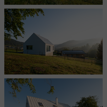
Pohrává si s rozdílnými světlými výškami, úrovněmi,
cílevědomými orientacemi k výhledům. Denní zóna je
maximálně otevřena směrem vzhůru a je vizuálně
rozšířena do exteriéru, jelikož celé dvě strany prostoru
lemuje prosklení. Pohledem je propojena i s
pracovnou v podkroví. Dětský pokoj je pro změnu
dvouúrovňový, s galerií nad rodičovskou ložnicí.
Hygienický blok uprostřed půdorysu se světlých
výšek a světla vzdal ve prospěch ostatních. Suterén
je záměrně tmavý, poskytuje pocit bezpečí, skrytosti
v zemi. Následný přechod do denní části je o to
silnějším zážitkem z výhledů, umocněný právě
kontrastem s předchozím.
Architekt se při návrhu řídil heslem: „Nemůžeš mít
všechno, vyber si tedy, co je podstatné, a udělej to
bez kompromisů.“ Dle jeho slov dům sice nemůže být