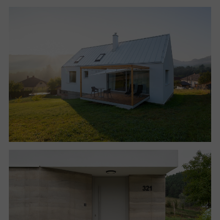
vápenopískové tvárnice, zvolené pro vysokou
akumulaci. Obvodová stěna suterénu je sendvičová, s
vnější vrstvou z dusané hlíny. Strop suterénu je
monolitická železobetonová deska, stropy nad
přízemím jsou trámové dřevěné konstrukce. Stavba je
založena formou základových pásů a zastřešena
dřevěným krovem dimenzovaným tak, aby mu stačily
malé vrcholové kleštiny a podkrovní prostor zůstal
maximálně otevřený. Výplně otvorů tvoří hliníkové
dveře a okna s izolačním trojsklem v předsazené
montáži. Omítaná fasáda je kontaktně zateplena
grafitovým EPS. Sendvičová stěna suterénu využívá
PIR desku. Střecha je zateplena minerální vlnou.
Technologicky je dům vybaven tepelným čerpadlem
vzduch/voda, které je využíváno i pro chlazení, a
nuceným větráním s rekuperací.