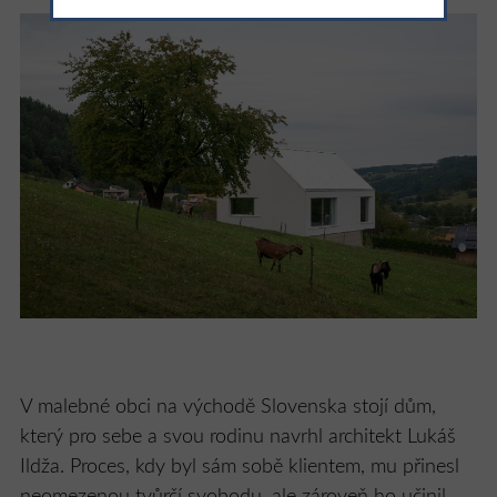
V malebné obci na východě Slovenska stojí dům,
který pro sebe a svou rodinu navrhl architekt Lukáš
Ildža. Proces, kdy byl sám sobě klientem, mu přinesl
neomezenou tvůrčí svobodu, ale zároveň ho učinil