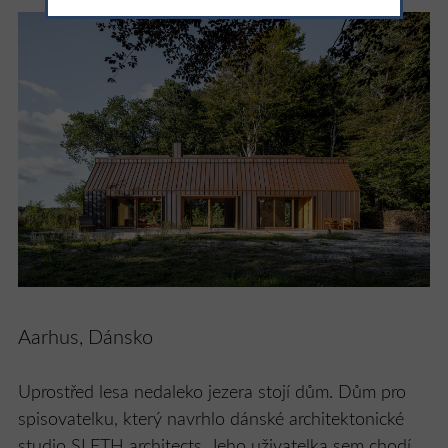
Aarhus, Dánsko
Uprostřed lesa nedaleko jezera stojí dům. Dům pro
spisovatelku, který navrhlo dánské architektonické
studio SLETH architects. Jeho uživatelka sem chodí