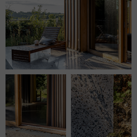
fasáda se dokonale mísí s narezlými buky a v
průběhu času postupně patinuje a oxiduje do odstínů
zelené.
Využití lokálních a přírodních materiálů v kombinaci s
technologiemi, jako je například geotermální vytápění,
činí dům ekologicky udržitelným a šetrným.
V domě pro spisovatelku se zrcadlí archetypální
podoba severského hygge, která vytváří místo pro
inspiraci, reflexi i rozjímání. Místo, kde pracovat je
jedna velká radost.