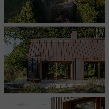
prostoru. V pracovním domě pro spisovatelku je tato
hierarchie obrácená naruby. Obytný prostor, který je
zároveň pracovním, v zastavěné ploše naprosto
převládá. Přesto zde nenajdete klasický pracovní stůl.
Spisovatelka pravuje vestoje, v sedě, u kuchyně, na
pohovce, venku i uvnitř.
V domě jsou použity tři základní materiály, každý s
jedním konkrétním vztahem k okolnímu přírodnímu
prostředí. Kamenná podlaha tvoří pomyslný koberec
mezi interiérem a exteriérem. Ve své barvě a struktuře
simuluje povrch lesa běžící skrz dům. V interiéru
převládají masivní dřevěná prkna použitá v kuchyni,
na stropech, schodištích, oknech i na stěnách. Zbytky
jejich odřezků jsou zpracovány v nábytku a dalších
prvcích v interiéru. Tmavá hnědočervená měděná