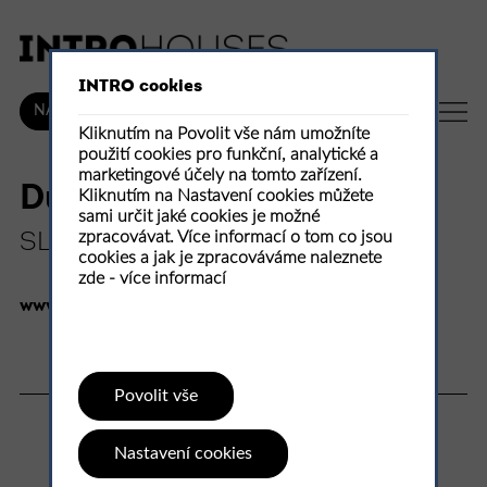
INTRO cookies
CZ
NÁKUP
Kliknutím na Povolit vše nám umožníte
použití cookies pro funkční, analytické a
marketingové účely na tomto zařízení.
Dům pro spisovatelku
Kliknutím na Nastavení cookies můžete
sami určit jaké cookies je možné
zpracovávat. Více informací o tom co jsou
SLETH architects
cookies a jak je zpracováváme naleznete
zde -
více informací
www.sleth.dk
93 %
Povolit vše
13
hodnocení
Nastavení cookies