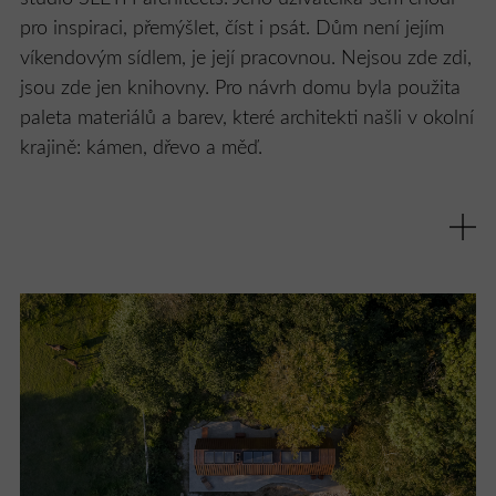
pro inspiraci, přemýšlet, číst i psát. Dům není jejím
víkendovým sídlem, je její pracovnou. Nejsou zde zdi,
jsou zde jen knihovny. Pro návrh domu byla použita
paleta materiálů a barev, které architekti našli v okolní
krajině: kámen, dřevo a měď.
Pozemek, na kterém stál starý dům, se nachází v lese,
ve scénické lokalitě chráněné krajinné oblasti blízko
dánského města Aarhus. Nový dům by měl plně
vyhovovat požadavkům nové majitelky. Dle regulací
se musel vejít do původní půdorysné stopy a svou
materialitou měl harmonicky splynout s okolní
krajinou.
V běžném víkendovém domě zabírají ložnice velkou
část podlahové plochy. Zbytek je věnován obývacímu