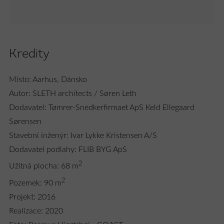
Kredity
Místo: Aarhus, Dánsko
Autor: SLETH architects / Søren Leth
Dodavatel: Tømrer-Snedkerfirmaet ApS Keld Ellegaard
Sørensen
Stavební inženýr: Ivar Lykke Kristensen A/S
Dodavatel podlahy: FLIB BYG ApS
2
Užitná plocha: 68 m
2
Pozemek: 90 m
Projekt: 2016
Realizace: 2020