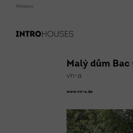
Přihlášení
Filtr
Filtr
Filtr
Filtr
DŘEVO
BET
Malý dům Bac
vn-a
www.vn-a.de