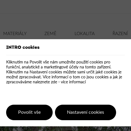
MATERIÁLY
ZEMĚ
LOKALITA
ŘAZENÍ
INTRO cookies
ON
CIHLA
KÁMEN
DLE DATA
ČESKÉ
MĚSTSKÉ
KOV
ZAHRANIČNÍ
SKLO
DLE HODNOCENÍ
VENKOV
PLAST
VŠE
VŠE
TEXTIL
 Cau
Kliknutím na Povolit vše nám umožníte použití cookies pro
funkční, analytické a marketingové účely na tomto zařízení.
Kliknutím na Nastavení cookies můžete sami určit jaké cookies je
možné zpracovávat. Více informací o tom co jsou cookies a jak je
zpracováváme naleznete zde -
více informací
Povolit vše
Nastavení cookies