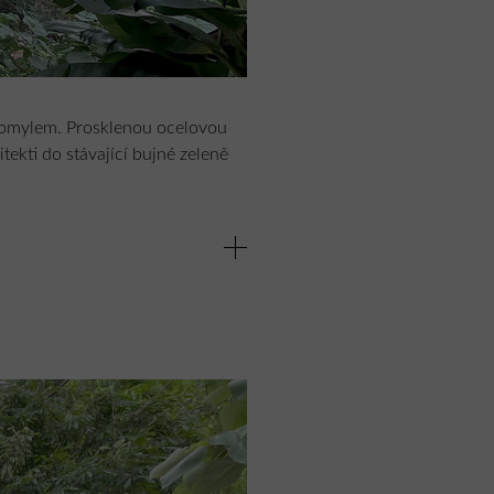
 omylem. Prosklenou ocelovou
itekti do stávající bujné zeleně
nout s okolím a bez jasné formy
 s nedalekou řekou.
ádu domu.
stému posuvných stěn vzduch v
starými stromy skrz skleněné
ostí.