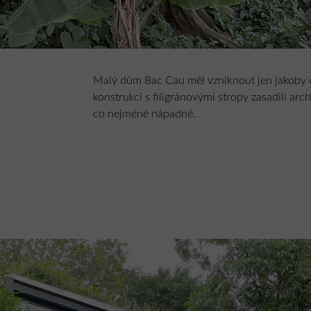
Malý dům Bac Cau měl vzniknout jen jakoby
konstrukci s filigránovými stropy zasadili arch
co nejméně nápadně.
Transparentní fasáda pomáhá konstrukci sply
mizet v prostoru a čase, který plyne společně
Okolní vzrostlé rostliny tvoří přirozenou fas
Díky vždy přítomnému čerstvému vánku a sy
domě neustále a optimálně cirkuluje.
Ač je dům nový, je symbioticky propleten se 
vrstvy různých hloubek překrývajích se místn