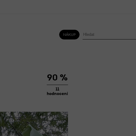
NÁKUP
HLÍNA
VODA
MIX
VŠE
90 %
11
hodnocení